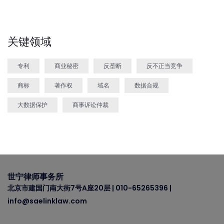
关键领域
专利
商业秘密
反垄断
反不正当竞争
商标
著作权
域名
数据合规
大数据保护
商事诉讼仲裁
世宁律师事务所
北京市建国门南大街7号A座20层 | 010-65265396 |
info@saelinklaw.com