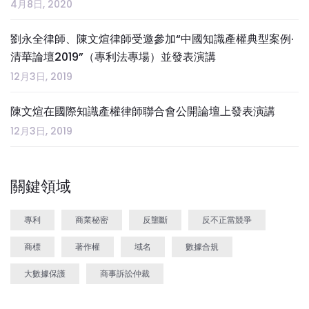
4月8日, 2020
劉永全律師、陳文煊律師受邀參加“中國知識產權典型案例·
清華論壇2019”（專利法專場）並發表演講
12月3日, 2019
陳文煊在國際知識產權律師聯合會公開論壇上發表演講
12月3日, 2019
關鍵領域
專利
商業秘密
反壟斷
反不正當競爭
商標
著作權
域名
數據合規
大數據保護
商事訴訟仲裁