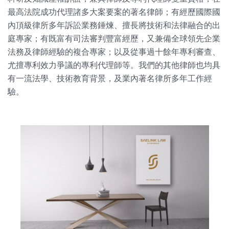
最高法院成功代理諸多大案要案的著名律師；有經歷國際國
內頂級律所多年訴訟業務錘煉、擅長將技術和法律融合的出
庭專家；有既富有司法審判豐富經歷，又兼備全球領先企業
法務及律師經驗的複合專家；以及從事過十餘年專利審查、
尤擅專利效力爭議的專利代理師等。我們的其他律師也均具
有一流法學、技術教育背景，及業內著名律所多年工作經
驗。