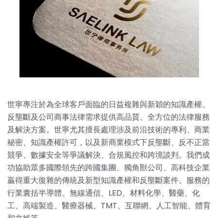
世寧專注於為全球客戶面臨的日益複雜與新穎的知識產權、
反壟斷及公司商事法律需求提供高品質、全方位的法律服務
及解決方案。世寧尤其擅長處理涉及前沿技術的專利、商業
秘密、知識產權許可，以及新商業模式下反壟斷、反不正當
競爭、數據安全等爭議解決、合規風控和跨境談判。我們成
功協助眾多國際領先的跨國集團、獨角獸公司、高科技企業
贏得重大復雜的傳統及新型知識產權和反壟斷案件。服務的
行業囊括半導體、無線通信、LED、材料化學、醫藥、化
工、高端製造、醫療器械、TMT、互聯網、人工智能、體育