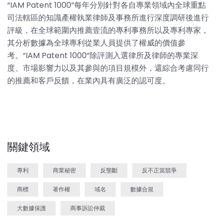
“IAM Patent 1000”每年分別針對各自專業領域內全球重點
司法轄區的知識產權執業律師及事務所進行深度調研後進行
評級，在全球範圍內推薦壹流的專利事務所以及專利專家，
其分析數據為全球專利從業人員提供了權威的價值參
考。“IAM Patent 1000”除評測入選律所及律師的專業深
度、市場影響力以及其參與的項目規模外，還綜合考慮同行
的推薦和客戶反饋，在業內具有廣泛的認可度。
關鍵領域
專利
商業秘密
反壟斷
反不正當競爭
商標
著作權
域名
數據合規
大數據保護
商事訴訟仲裁