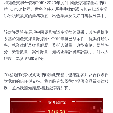
和知產寶聯合發布2019-2020年度“中國優秀知識產權律師
榜TOP50”榜單。世寧合夥人馮斐斐律師憑借其在知識產權
訴訟領域紮實的業務功底、出色業績及良好口碑位列其中。
該次評選旨在展現中國優秀知識產權律師風采，其評選標準
系基於知產寶海量數據庫中2019年度已結案件，從案件勝訴
率、執業律所及從業經歷、委托人質量、典型案例、媒體評
分、榮譽數量、案件數量、知名企業評審團評議，共計八大
維度，為參選律師評分。
在此我們誠摯祝賀馮律師獲此榮譽，也感謝客戶及合作夥伴
對我們的信任與支持。我們將壹如既往地提供高品質法律服
務，並為我國知識產權建設添磚加瓦。