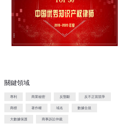
關鍵領域
專利
商業秘密
反壟斷
反不正當競爭
商標
著作權
域名
數據合規
大數據保護
商事訴訟仲裁